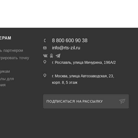
ЕРАМ
8 800 600 90 38
info@rts-zil.ru
ть партнером
трировать точку
г. Рославль, улица Мичурина, 196А/2
щикам
г. Москва,
улица Автозаводская, 23,
алы для
корп. 8, 5 этаж
ния
ПОДПИСАТЬСЯ НА РАССЫЛКУ