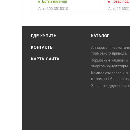
Есть в наличии
Товар под 
Арт.: 100-3515310
Арт.: 25-352
ГДЕ КУПИТЬ
КАТАЛОГ
КОНТАКТЫ
Аппараты пневматиче
тормозного привода
КАРТА САЙТА
Тормозные камеры и
энергоаккумуляторы
Комплекты запасных 
к тормозной аппарату
Запчасти других сис