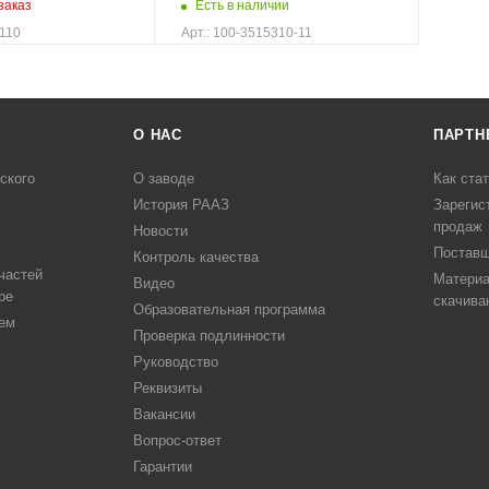
заказ
Есть в наличии
1110
Арт.: 100-3515310-11
О НАC
ПАРТН
ского
О заводе
Как ста
История РААЗ
Зарегис
продаж
Новости
Постав
Контроль качества
частей
Матери
Видео
ре
скачива
Образовательная программа
тем
Проверка подлинности
Руководство
Реквизиты
Вакансии
Вопрос-ответ
Гарантии